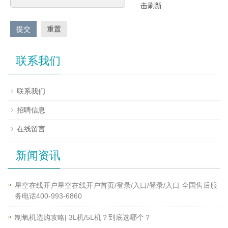
提交
重置
联系我们
联系我们
招聘信息
在线留言
新闻资讯
星空在线开户星空在线开户首页/登录/入口/登录/入口 全国售后服
务电话400-993-6860
制氧机选购攻略| 3L机/5L机？到底选哪个？