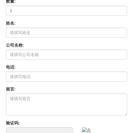
数量:
姓名:
公司名称:
电话:
留言:
验证码: