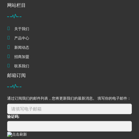
网站栏目
关于我们
产品中心
新闻动态
招商加盟
联系我们
邮箱订阅
通过订阅我们的邮件列表，您将更新我们的最新消息。 填写你的电子邮件：
验证码: