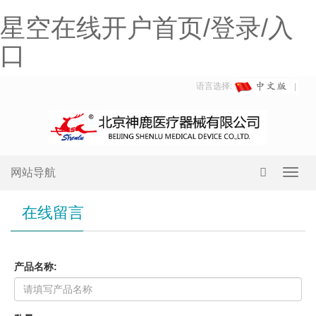
星空在线开户首页/登录/入
口
语言选择:
网站导航
Toggl
navig
在线留言
产品名称: